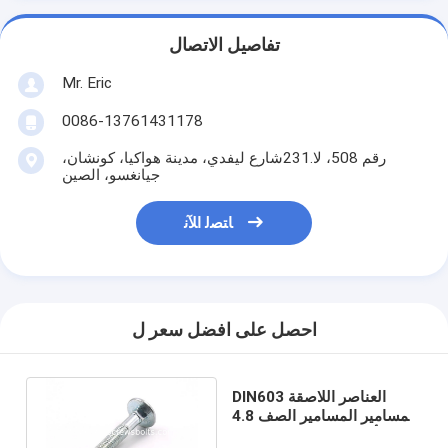
تفاصيل الاتصال
Mr. Eric
0086-13761431178
رقم 508، لا.231شارع ليفدي، مدينة هواكيا، كونشان،
جيانغسو، الصين
ﺎﺘﺼﻟ ﺍﻶﻧ
احصل على افضل سعر ل
DIN603 العناصر اللاصقة
المسامير المسامير الصف 4.8
رأس مستدير مربع محرك