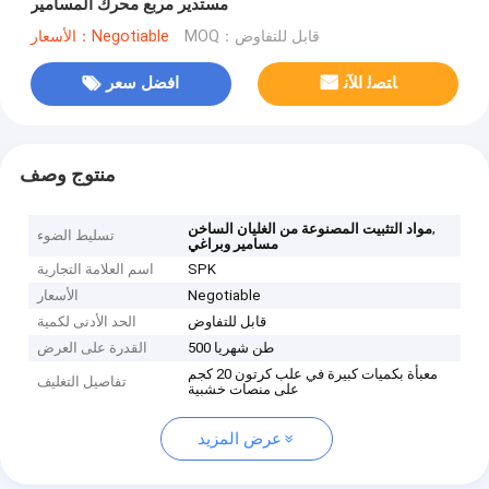
مستدير مربع محرك المسامير
MOQ：قابل للتفاوض
الأسعار：Negotiable
ﺎﺘﺼﻟ ﺍﻶﻧ
افضل سعر
منتوج وصف
,
مواد التثبيت المصنوعة من الغليان الساخن
تسليط الضوء
مسامير وبراغي
SPK
اسم العلامة التجارية
Negotiable
الأسعار
قابل للتفاوض
الحد الأدنى لكمية
500 طن شهريا
القدرة على العرض
معبأة بكميات كبيرة في علب كرتون 20 كجم
تفاصيل التغليف
على منصات خشبية
عرض المزيد