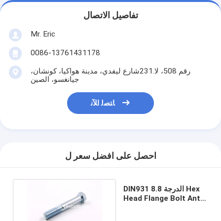
تفاصيل الاتصال
Mr. Eric
0086-13761431178
رقم 508، لا.231شارع ليفدي، مدينة هواكيا، كونشان،
جيانغسو، الصين
ﺎﺘﺼﻟ ﺍﻶﻧ
احصل على افضل سعر ل
DIN931 الدرجة 8.8 Hex
Head Flange Bolt Anti -
Loose لصناعة البناء