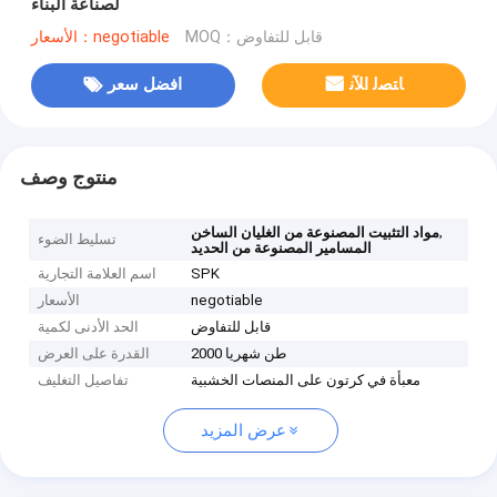
لصناعة البناء
MOQ：قابل للتفاوض
الأسعار：negotiable
ﺎﺘﺼﻟ ﺍﻶﻧ
افضل سعر
منتوج وصف
,
مواد التثبيت المصنوعة من الغليان الساخن
تسليط الضوء
المسامير المصنوعة من الحديد
SPK
اسم العلامة التجارية
negotiable
الأسعار
قابل للتفاوض
الحد الأدنى لكمية
2000 طن شهريا
القدرة على العرض
معبأة في كرتون على المنصات الخشبية
تفاصيل التغليف
عرض المزيد