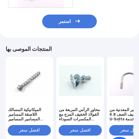
استمر
المنتجات الموصى بها
امير المعدنية من
محاور الرأس المربعة من
الميكانيكية المسالك
الفولاذ الخفيف الصف 4.8
الفولاذ الخفيف المزج مع
اللاصقة المسامير
U-bolts المستخدمة
المكسرات السوداء
المسامير المسامير
لتثبيت الأنابيب
والغسالات المسطحة
الرأس هيكس فلانج
المسامير الخرسانة
فضل سعر
افضل سعر
افضل سعر