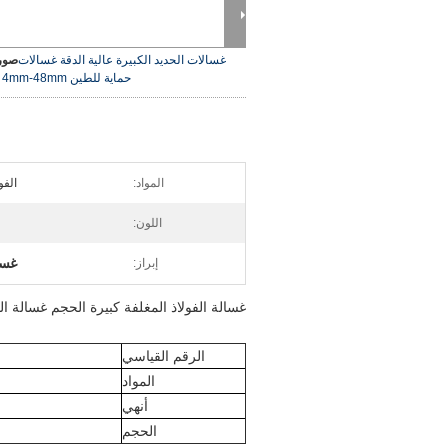
غسالات الحديد الكبيرة عالية الدقة غسالات
صورة
حماية للطين DIN9021 4mm-48mm
المواد:
الفول
اللون:
غسا
إبراز:
غسالة الفولاذ المغلفة كبيرة الحجم غسالة المرو
الرقم القياسي
المواد
أنهي
الحجم