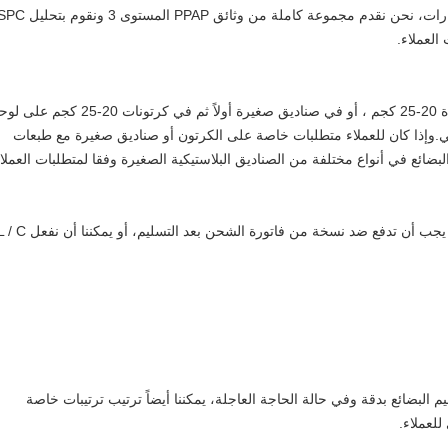
بالنسبة للأجزاء المستخدمة في صناعة السيارات، نحن نقدم مجموعة كاملة من وثائق PPAP المستوى 3 ونقوم
العملاء.
يتم تعبئة البضائع في كرتونات خارجية محايدة 20-25 كجم ، أو في صناديق صغيرة أولاً ثم في كرتونات
ي.وإذا كان للعملاء متطلبات خاصة على الكرتون أو صناديق صغيرة مع طبعات
لبضائع في أنواع مختلفة من الصناديق البلاستيكية الصغيرة وفقا لمتطلبات العملاء
30٪ تحويل سلكي بعد تأكيد الطلب والباقي يجب أن تدفع ضد نسخة من فاتورة الشحن بعد التسليم، أو يمكننا أن
م البضائع بدقة وفي حالة الحاجة العاجلة، يمكننا أيضاً ترتيب ترتيبات خاصة
لعملاء.