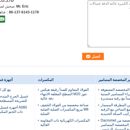
CO.,LTD.
Mr. Eric
اتصل شخص
86-137-6143-1178
الهاتف :
ر المخصصة المسامير
المكسرات
أجهزة غس
 المخصصة المصفوفة
الفولاذ المقاوم للصدأ رقيقة هيكس
مع كل ال
راء المسامير الستية
جوز M20 السطح المغلفة الانتهاء
غسيل الجرح المتدحرج
صدأ مع رقبة مستديرة
دقة عالية
للشريحة المسطحة ا
ة 8.8 رأس المطرقة المسمار
صناعة مخصصة من الفولاذ الخفيف
A080 أجهزة غسي
غ الساخن مع الرقبة
M8 مربع المكسرات الصلبة الصلبة
ذات الختم المكبو
ركيب السكة الحديدية
الصلبة
المسامير المخصصة من Dacromet
المكسرات الكهربائية ذات المقاومة
 المخصصة المسامير
العالية
بة المسمار الرئيسي