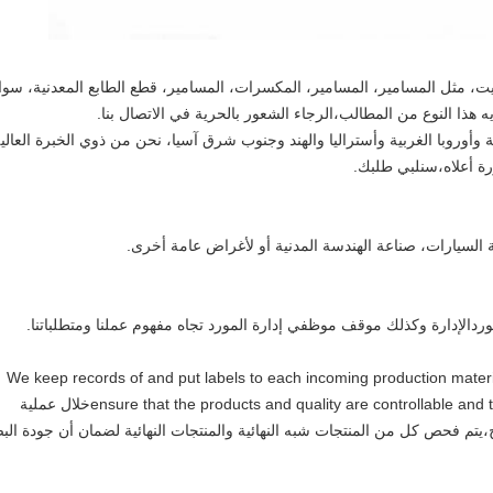
ت، مثل المسامير، المسامير، المكسرات، المسامير، قطع الطابع المعدنية، سوا
يه هذا النوع من المطالب،الرجاء الشعور بالحرية في الاتصال بنا.
 وأوروبا الغربية وأستراليا والهند وجنوب شرق آسيا، نحن من ذوي الخبرة العالي
رة أعلاه،سنلبي طلبك.
 السيارات، صناعة الهندسة المدنية أو لأغراض عامة أخرى.
موردالإدارة وكذلك موقف موظفي إدارة المورد تجاه مفهوم عملنا ومتطلباتنا.
We keep records of and put labels to each incoming production mater
ensure that the products and quality are controllable and traceable according to ISO9001 systemخلال عملية
ج،يتم فحص كل من المنتجات شبه النهائية والمنتجات النهائية لضمان أن جودة البض