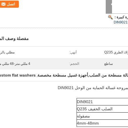
اتصل
 كبيرة :
مفصلة وصف الم
اذ الطري Q235
أنهي:
مطلي بالز
ساطع
الحجم:
4 مللي متر-48 مللي متر
لة مسطحة من الصلب,أجهزة غسيل مسطحة مخصصة
ustom flat washers
,
حة غسالة الحماية من الوحل DIN9021
DIN9021
الصلب الخفيف Q235
مصقولة
4mm-48mm