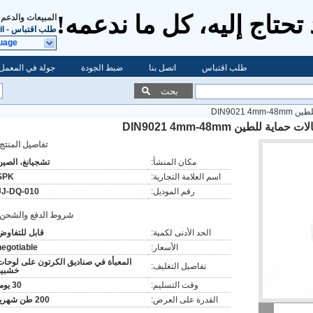
تحتاج إليه، كل ما ندعمه!
المبيعات والدعم 
طلب اقتباس
-
l
uage
طلب اقتباس
اتصل بنا
ضبط الجودة
جولة في المعمل
بحث
DIN9021
للطين DIN9021 4mm-48mm
تفاصيل المنتج:
مكان المنشأ:
تشجيانغ، الصين
اسم العلامة التجارية:
SPK
رقم الموديل:
JJ-DQ-010
شروط الدفع والشحن:
الحد الأدنى لكمية:
قابل للتفاوض
الأسعار:
negotiable
المعبأة في صناديق الكرتون على لوحات
تفاصيل التغليف:
خشبية
وقت التسليم:
30 يوما
القدرة على العرض:
200 طن شهريا