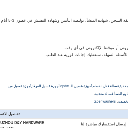
سوف نقدم فاتورة تجارية، قائمة التعبئة، وثيقة الشحن، شهادة المنشأ، بوليصة
كتروني أو موقعنا الإلكتروني في أي وقت.
للأسئلة السهلة، سنعطيك إجابات فورية عند الطلب.
الربيع غسالة قفل,أجهزة غسيل m12,أجهزة غسيل مخفية,غسالة قفل انقسام,أجهزة غسيل الـ epdm,أجهزة غسيل الفولاذ,أجهزة غسيل من
,
اوم للصدأ,غسالة معدنية
,
مخصصة
taper washers
تفاصيل الاتص
SUZHOU D&Y HARDWARE
إرسال استفسارك مباشرة لنا